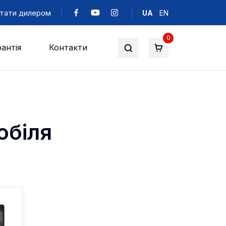
тати дилером
UA
EN
0
антія
Контакти
обіля