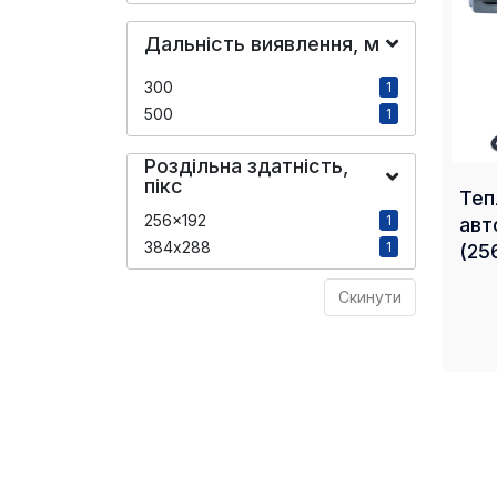
Дальність виявлення, м
300
1
500
1
Роздільна здатність,
пікс
Теп
256x192
1
авт
384х288
1
(25
Скинути