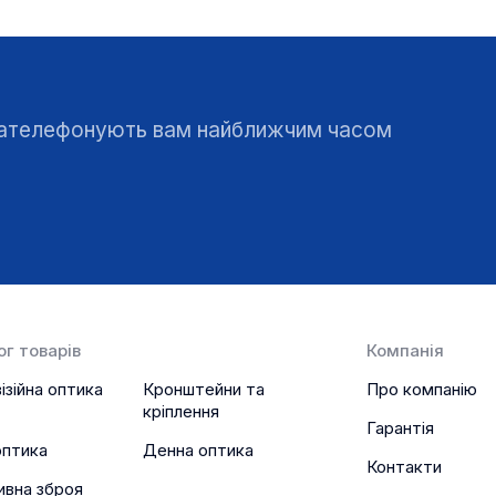
 зателефонують вам найближчим часом
г товарів
Компанія
ізійна оптика
Кронштейни та
Про компанію
кріплення
Гарантія
оптика
Денна оптика
Контакти
ивна зброя