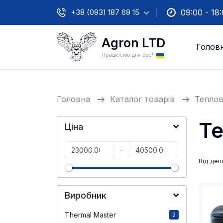
+38 (093) 187 69 15
09:00 - 18
Agron LTD
Голов
Працюємо для вас!
Головна
Каталог товарів
Теплов
Те
Ціна
-
Від де
Виробник
Thermal Master
2