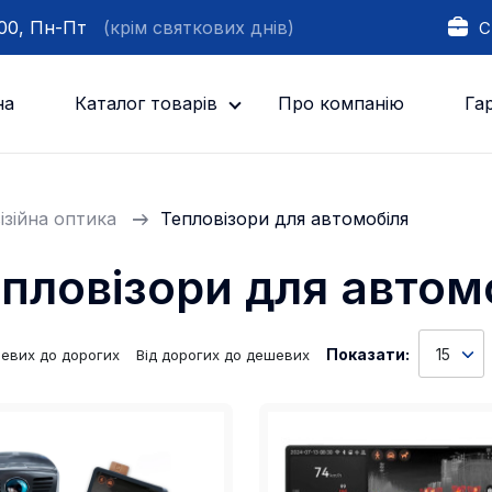
:00, Пн-Пт
(крім святкових днів)
С
на
Каталог товарів
Про компанію
Гар
ізійна оптика
Тепловізори для автомобіля
пловізори для автом
Показати:
15
шевих до дорогих
Від дорогих до дешевих