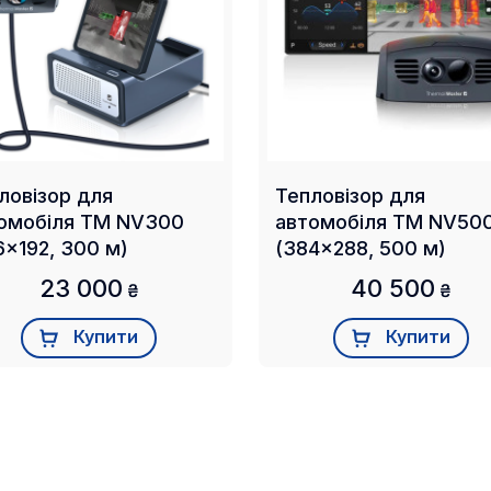
ловізор для
Тепловізор для
омобіля TM NV300
автомобіля TM NV50
6x192, 300 м)
(384x288, 500 м)
23 000
40 500
₴
₴
Купити
Купити