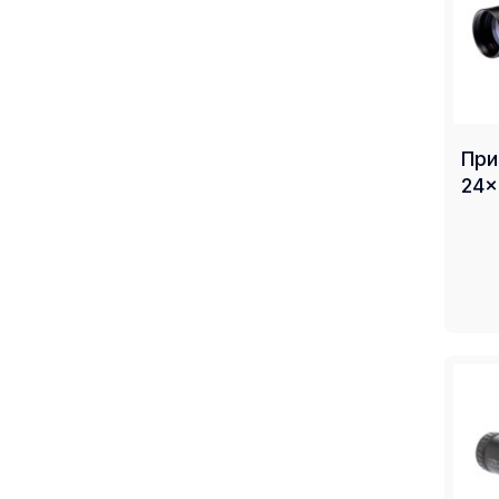
Приціл Konu
24x