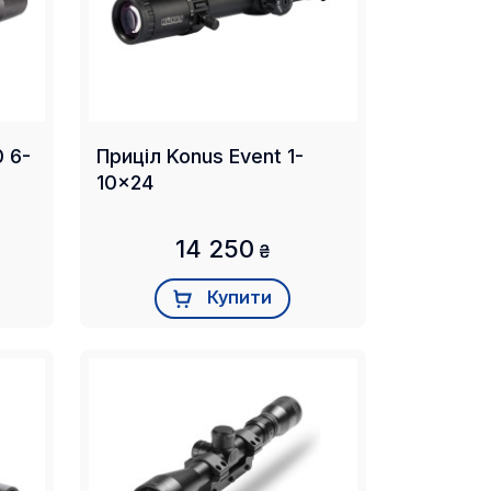
Приціл Konus Event 1-
10x24
14 250
₴
Купити