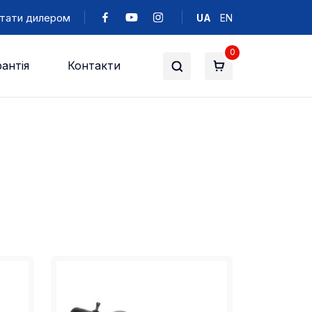
тати дилером
UA
EN
0
антія
Контакти