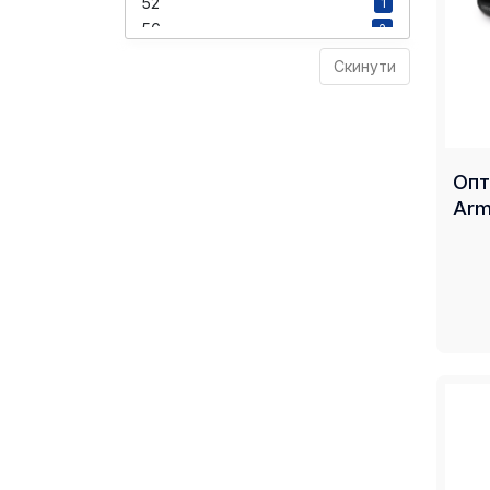
52
1
56
2
Скинути
Опт
Arm