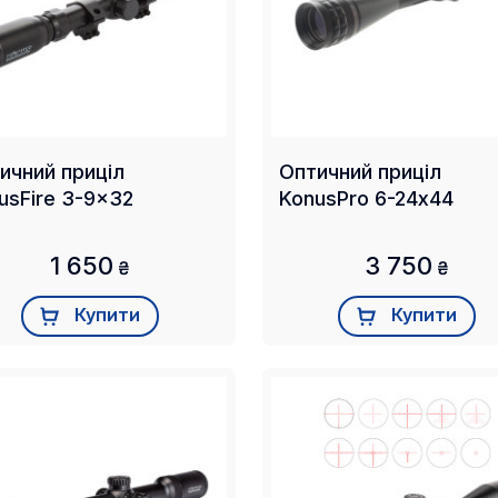
ичний приціл
Оптичний приціл
usFire 3-9x32
KonusPro 6-24х44
1 650
3 750
₴
₴
Купити
Купити