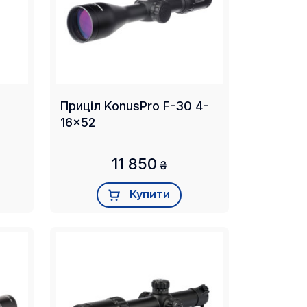
Приціл KonusPro F-30 4-
16x52
11 850
₴
Купити