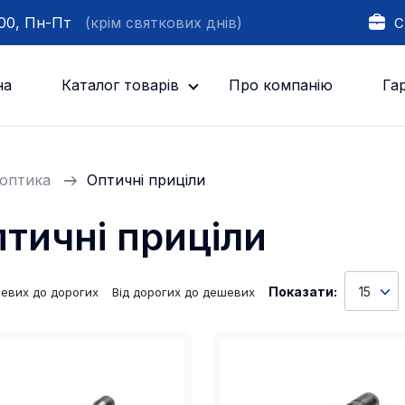
:00, Пн-Пт
(крім святкових днів)
С
на
Каталог товарів
Про компанію
Гар
оптика
Оптичні приціли
тичні приціли
Показати:
15
шевих до дорогих
Від дорогих до дешевих