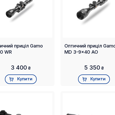
ичний приціл Gamo
Оптичний приціл Gam
40 WR
MD 3-9x40 AO
3 400
5 350
₴
₴
Купити
Купити