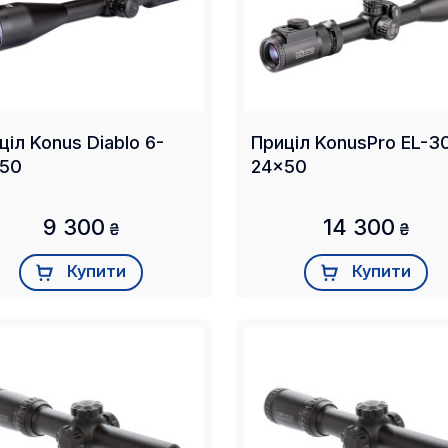
s Diablo 6-
Приціл KonusPro EL-30 6-
50
24x50
9 300
14 300
₴
₴
Купити
Купити