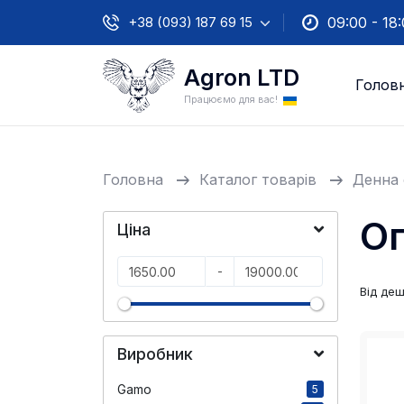
+38 (093) 187 69 15
09:00 - 18
Agron LTD
Голов
Працюємо для вас!
Головна
Каталог товарів
Денна 
Оп
Ціна
-
Від де
Виробник
Gamo
5