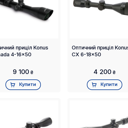
ичний приціл Konus
Оптичний приціл Konu
ada 4-16x50
CX 6-18x50
9 100
4 200
₴
₴
Купити
Купити