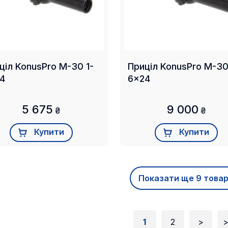
ціл KonusPro M-30 1-
Приціл KonusPro M-30
4
6x24
5 675
9 000
₴
₴
Купити
Купити
Показати ще 9 товар
1
2
>