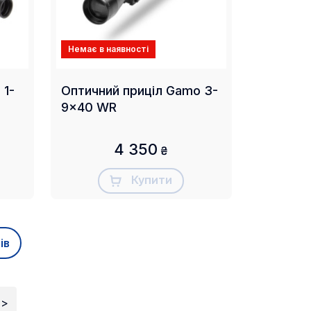
Немає в наявності
 1-
Оптичний приціл Gamo 3-
9x40 WR
4 350
₴
Купити
ів
>>