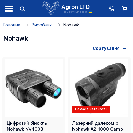
Agron LTD
Працюємо для вас!
Головна
Виробник
Nohawk
Nohawk
Сортування
Немає в наявності
Цифровий бінокль
Лазерний далекомір
Nohawk NV400B
Nohawk A2-1000 Camo