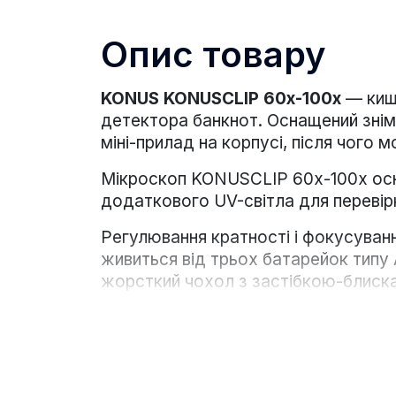
Опис товару
KONUS KONUSCLIP 60x-100x
— киш
детектора банкнот. Оснащений знім
міні-прилад на корпусі, після чого
Мікроскоп KONUSCLIP 60x-100x осн
додаткового UV-світла для перевір
Регулювання кратності і фокусуванн
живиться від трьох батарейок типу 
жорсткий чохол з застібкою-блиск
Комплектація:
Мікроскоп
Кліпса для кріплення на смартфон
Батарейки типу ААА (3 шт.)
Жорсткий чохол