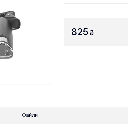
825
₴
Файли