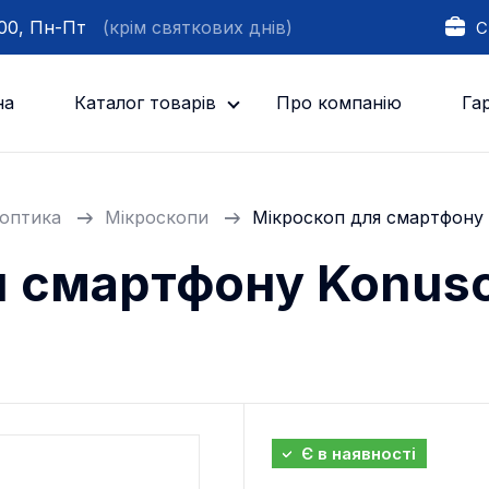
:00, Пн-Пт
(крім святкових днів)
С
на
Каталог товарів
Про компанію
Гар
оптика
Мікроскопи
Мікроскоп для смартфону 
 смартфону Konusc
Є в наявності