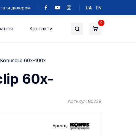
тати дилером
UA
EN
0
антія
Контакти
Konusclip 60x-100x
lip 60x-
Артикул: 80238
Бренд: