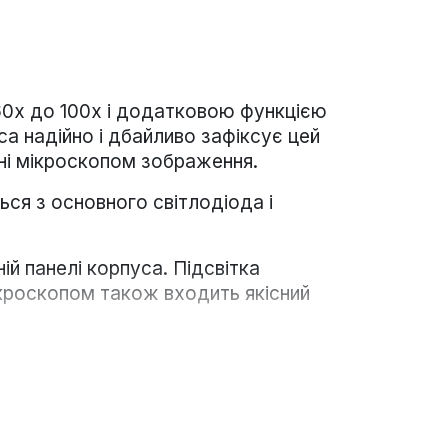
 60х до 100х і додатковою функцією
а надійно і дбайливо зафіксує цей
ені мікроскопом зображення.
я з основного світлодіода і
й панелі корпуса. Підсвітка
мікроскопом також входить якісний