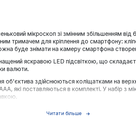
еньковий мікроскоп зі змінним збільшенням від
ним тримачем для кріплення до смартфону: кліпс
 можна буде знімати на камеру смартфона створ
ащений яскравою LED підсвіткою, що складаєтьс
ки валюти.
я об'єктива здійснюються коліщатками на верхні
ААА, які поставляються в комплекті. У набір з 
авкою.
Читати більше