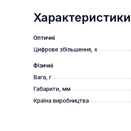
Габарити:
Характеристики
Розміри мікроскопа: 80 x 50 x 25 мм
Вага мікроскопа: 95 г
Оптичні
Цифрове збільшення, x
Фізичні
Вага, г
Габарити, мм
Країна виробництва