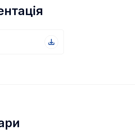
ентація
ари