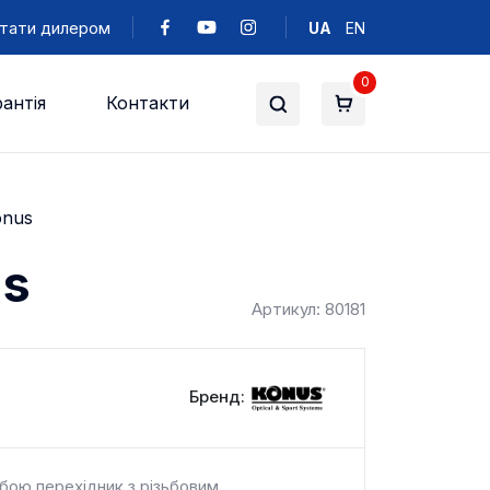
тати дилером
UA
EN
0
антія
Контакти
onus
us
Артикул: 80181
Бренд:
бою перехідник з різьбовим