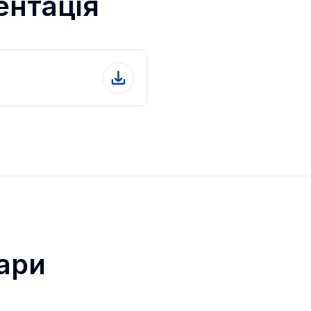
ентація
ари