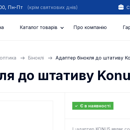
:00, Пн-Пт
(крім святкових днів)
С
на
Каталог товарів
Про компанію
Гар
оптика
Біноклі
Адаптер бінокля до штативу K
ля до штативу Kon
Є в наявності
L-адаптер KONUS являє со