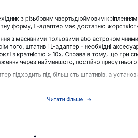
хідник з різьбовим чвертьдюймовим кріпленням
ну форму, L-адаптер має достатню жорсткість і
ння з масивними польовими або астрономічними 
рім того, штатив і L-адаптер - необхідні аксесу
оклі з кратністю > 10х. Справа в тому, що при с
аження через найменшого, постійно присутнього 
птер підходить під більшість штативів, а устано
Читати більше