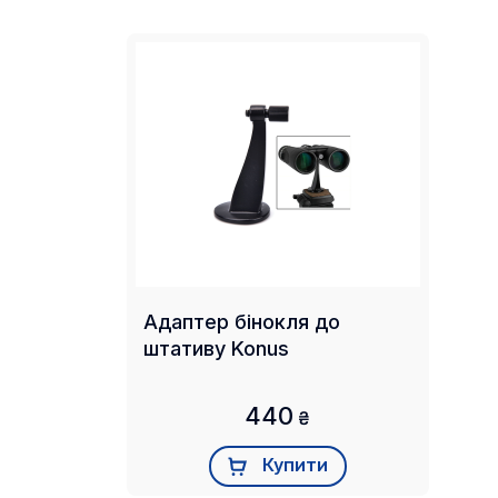
Адаптер бінокля до
штативу Konus
440
₴
Купити