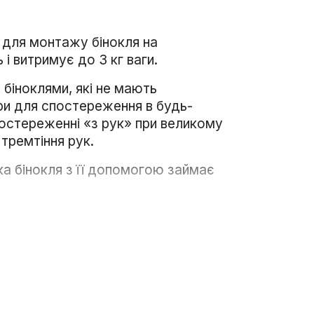
 для монтажу бінокля на
 витримує до 3 кг ваги.
біноклями, які не мають
ари для спостереження в будь-
постереженні «з рук» при великому
тремтіння рук.
вка бінокля з її допомогою займає