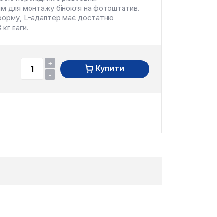
м для монтажу бінокля на фотоштатив.
форму, L-адаптер має достатню
 кг ваги.
+
Купити
-