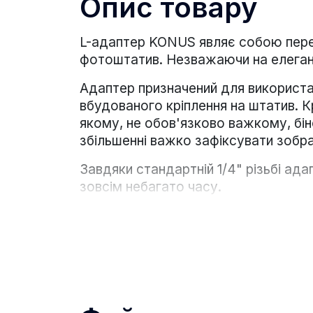
Опис товару
L-адаптер KONUS являє собою пере
фотоштатив. Незважаючи на елегант
Адаптер призначений для використа
вбудованого кріплення на штатив. К
якому, не обов'язково важкому, бін
збільшенні важко зафіксувати зобр
Завдяки стандартній 1/4" різьбі ада
зовсім небагато часу.