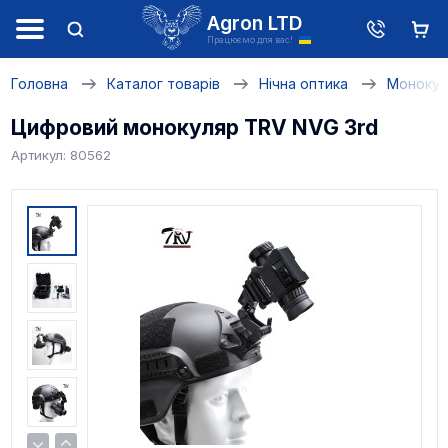
Agron LTD
Працюємо для вас!
Головна
Каталог товарів
Нічна оптика
Монокул
Цифровий монокуляр TRV NVG 3rd
Артикул: 80562