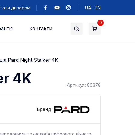
тати дилером
UA
EN
0
антія
Контакти
л Pard Night Stalker 4K
er 4K
Артикул: 80378
Бренд:
 передовими технологія цифрового нічного