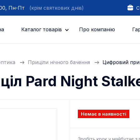
:00, Пн-Пт
(крім святкових днів)
С
на
Каталог товарів
Про компанію
Гар
оптика
Приціли нічного бачення
Цифровий приці
іл Pard Night Stalk
Немає в наявності
Зробіть крок у майбутнє з