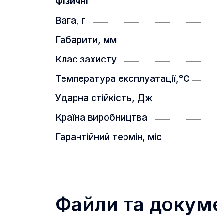
Фізичні
Вбудований інфрачервоний освіт
Вага, г
Габарити, мм
Клас захисту
Температура експлуатації,°C
Ударна стійкість, Дж
Регульований напрямок ІЧ освітлюва
Країна виробництва
відстані до 350 м.
Гарантійний термін, міс
Швидка та зручна пристрілка
Файли та докум