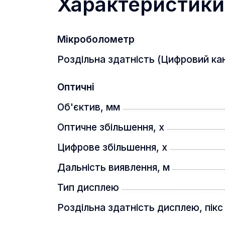
Характеристики
Сенсор 4К CMOS забезпечує дуже в
Мікроболометр
Віддалення вихідної зіниці 100 мм
Роздільна здатність (Цифровий кан
Оптичні
Об'єктив, мм
Прилад розроблений з виносом ока
Оптичне збільшення, x
безпечне полювання та дозволяє пр
Цифрове збільшення, x
користувачам.
Дальність виявлення, м
Вбудований лазерний далекомір 
Тип дисплею
Роздільна здатність дисплею, пікс