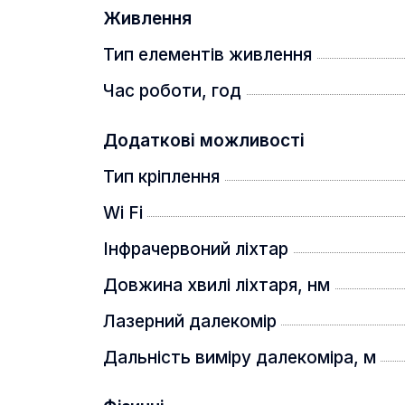
Живлення
Тип елементів живлення
Час роботи, год
Night Stalker 4K має вдосконалений
цілі до 1000 м. Балістичний калькул
кулі, що забезпечує кращу прицільн
Додаткові можливості
Тип кріплення
Лінзи ED
Wi Fi
Інфрачервоний ліхтар
Довжина хвилі ліхтаря, нм
Лазерний далекомір
Дальність виміру далекоміра, м
Лінзи ED чудово фокусують світло
та забезпечують чітке зображення 