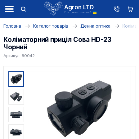
Agron LTD
Працюємо для вас!
Головна
Каталог товарів
Денна оптика
Колімат
Коліматорний приціл Сова HD-23
Чорний
Артикул: 80042