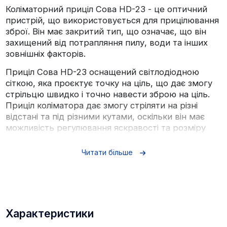
Коліматорний приціл Сова HD-23 - це оптичний
пристрій, що використовується для прицілювання
зброї. Він має закритий тип, що означає, що він
захищений від потрапляння пилу, води та інших
зовнішніх факторів.
Приціл Сова HD-23 оснащений світлодіодною
сіткою, яка проєктує точку на ціль, що дає змогу
стрільцю швидко і точно навести зброю на ціль.
Приціл коліматора дає змогу стріляти на різні
відстані та під різними кутами, оскільки він має
можливість регулювання яскравості та розміру
точки.
Читати більше
Оптичний пристрій має круглу форму і
встановлюється на площину приклада зброї.
Приціл Сова HD-23 має діаметр об'єктива 23 мм, і
його кут огляду становить 15 градусів. Приціл має
компактний розмір і легку вагу, що полегшує його
Характеристики
використання на тривалих періодах часу.