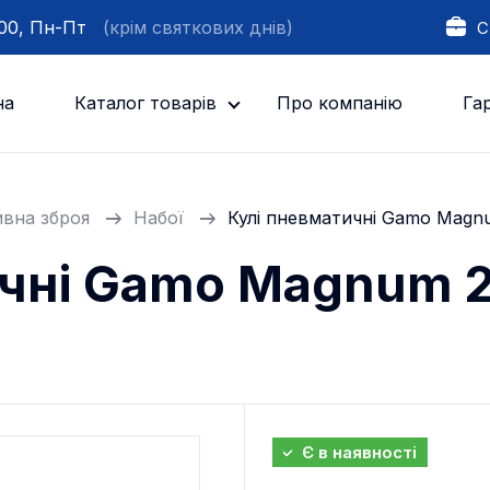
:00, Пн-Пт
(крім святкових днів)
С
на
Каталог товарів
Про компанію
Гар
вна зброя
Набої
Кулі пневматичні Gamo Magnu
ичні Gamo Magnum 
Є в наявності