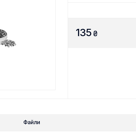
135
₴
Файли