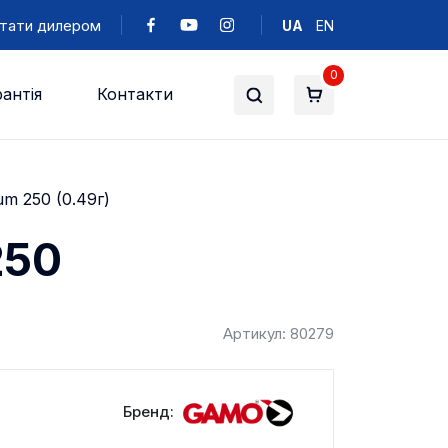
тати дилером
UA
EN
0
антія
Контакти
m 250 (0.49г)
250
Артикул: 80279
Бренд: