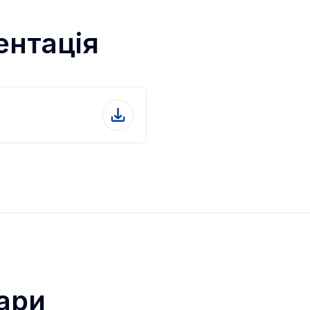
ентація
ари