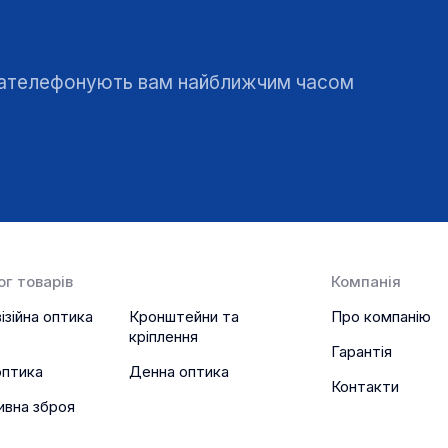
 зателефонують вам найближчим часом
г товарів
Компанія
ізійна оптика
Кронштейни та
Про компанію
кріплення
Гарантія
оптика
Денна оптика
Контакти
ивна зброя