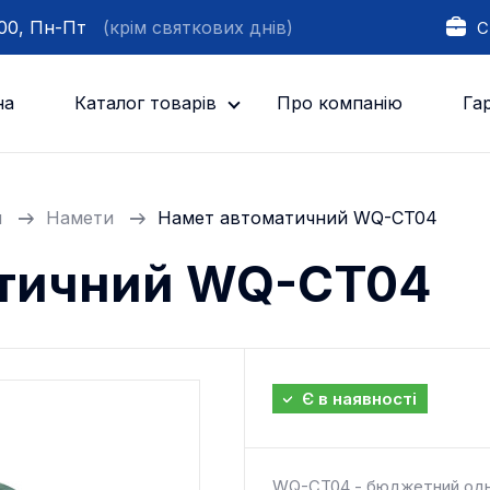
:00, Пн-Пт
(крім святкових днів)
С
на
Каталог товарів
Про компанію
Гар
м
Намети
Намет автоматичний WQ-CT04
атичний WQ-CT04
Є в наявності
WQ-CT04 - бюджетний одно