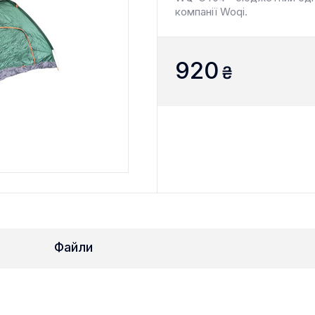
компанії Woqi.
920
₴
Файли