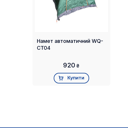
Намет автоматичний WQ-
CT04
920
₴
Купити