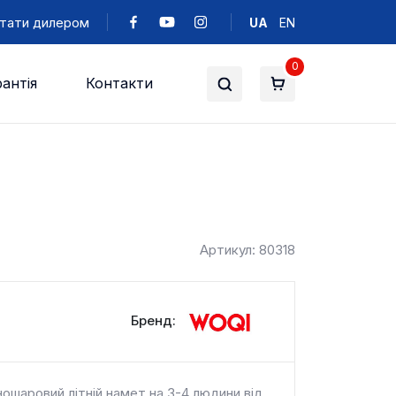
тати дилером
UA
EN
0
антія
Контакти
Артикул: 80318
Бренд:
шаровий літній намет на 3-4 людини від