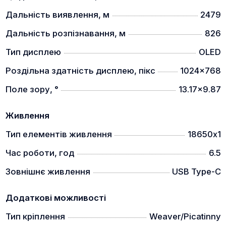
Дальність виявлення, м
2479
Дальність розпізнавання, м
826
Компактна та легка конструкція корпусу приладу
Тип дисплею
OLED
забезпечить користувачеві комфорт та
Роздільна здатність дисплею, пікс
1024x768
ергономічність.
Поле зору, °
13.17x9.87
СТІЙКІСТЬ ДО ВЕЛИКИХ КАЛІБРІВ
Живлення
Тип елементів живлення
18650х1
Час роботи, год
6.5
Зовнішнє живлення
USB Type-C
Додаткові можливості
Приціли Cono Tech Vagon витримують віддачу
будь якої мисливської нарізної зброї, у тому числі
Тип кріплення
Weaver/Picatinny
калібрів .223 Rem, .234 Win, .270 Win, .308 Win,