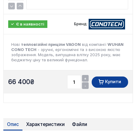
Бренд:
Є в наявності
Нові
тепловізійні приціли VAGON
від компанії
WUHAN
CONO TECH
- зручні, ергономічні та з високою якістю
зображення. Модель, випущена влітку 2025 року, має
бюджетну ціну та великий функціонал.
+
66 400
₴
Купити
-
Опис
Характеристики
Файли