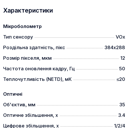
Далекомір можна використовувати як в режимі
одиночного виміру, так і в режимі сканування.
Характеристики
ВИСОКОЧУТЛИВИЙ СЕНСОН
Мікроболометр
Тип сенсору
VOx
Роздільна здатність, пікс
384х288
Розмір пікселя, мкм
12
Частота оновлення кадру, Гц
50
Прилади оснащені сенсором з теплочутливість
Теплочутливість (NETD), мК
≤20
NETD ≤20 мК, що дозволяє отримувати дуже чітку
та якісну картинку навіть в поганих погодніх
Оптичні
умовах.
КОМПАКТНИЙ РОЗМІР
Об'єктив, мм
35
Оптичне збільшення, x
3.4
Цифрове збільшення, x
1/2/4