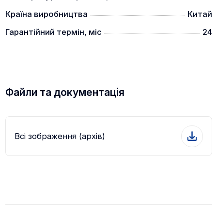
модуль WiFi.
Країна виробництва
Китай
КОМПЛЕКТАЦІЯ
Гарантійний термін, міс
24
Файли та документація
- тепловізійний приціл Cono Tech Vagon
- швидкознімне кріплення Weaver
- USB Type-C
Всі зображення (архів)
- чохол для носіння та зберігання
- акумулятор 18650х1
- керівництво користувача
- гарантійний талон