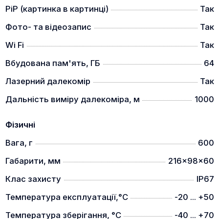
.30-06 SPRG, 9.3×62, .300 Win Mag.
PiP (картинка в картинці)
Так
ВЕЛИКА ДАЛЬНІСТЬ ВИЯВЛЕННЯ ОБ'ЄКТІВ
Фото- та відеозапис
Так
Wi Fi
Так
Вбудована пам'ять, ГБ
64
Лазерний далекомір
Так
Тепловізійні приціли VAGON мають дуже велику
Дальність виміру далекоміра, м
1000
дальність виявлення та розпізнавання цілей.
МОДУЛЬ WIFI
Фізичні
Вага, г
600
Габарити, мм
216x98x60
Клас захисту
IP67
Температура експлуатації,°C
-20 ... +50
Прилади можна оновлювати та передавати
потокове відео на смартфон або планшет через
Температура зберігання, °C
-40 ... +70