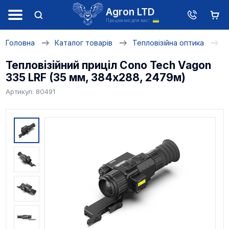
Agron LTD
Працюємо для вас!
Головна
Каталог товарів
Тепловізійна оптика
Т
Тепловізійний приціл Cono Tech Vagon
335 LRF (35 мм, 384х288, 2479м)
Артикул: 80491