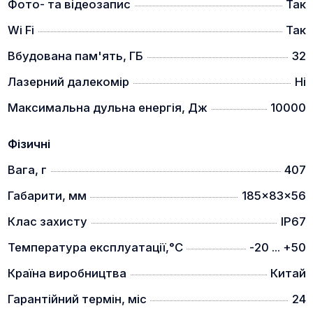
Фото- та відеозапис
Так
Прилади витримують дульну енергію зброї до
10000 Джоулів.
Wi Fi
Так
МОДУЛЬ WiFi ДЛЯ ПЕРЕДАЧІ ДАНИХ.
Вбудована пам'ять, ГБ
32
Лазерний далекомір
Ні
Максимальна дульна енергія, Дж
10000
Фізичні
Вага, г
407
Габарити, мм
185x83x56
Можливість передавати потокове відео на
смартфон чи планшет за допомогою застосунку.
Клас захисту
IP67
АКУМУЛЯТОР 18650х1
Температура експлуатації,°C
-20 ... +50
Країна виробництва
Китай
Гарантійний термін, міс
24