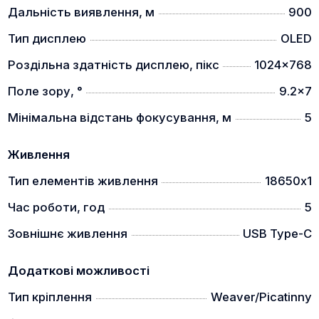
Дальність виявлення, м
900
ЕРГОНОМІЧНИЙ ДИЗАЙН
Тип дисплею
OLED
Роздільна здатність дисплею, пікс
1024x768
Поле зору, °
9.2x7
Мінімальна відстань фокусування, м
5
Живлення
Зручний дизайн кнопок для управління приладом
Тип елементів живлення
18650х1
однією рукою.
Час роботи, год
5
ВИТРИМУЄ ВЕЛИКУ ВІДДАЧУ
Зовнішнє живлення
USB Type-C
Додаткові можливості
Тип кріплення
Weaver/Picatinny