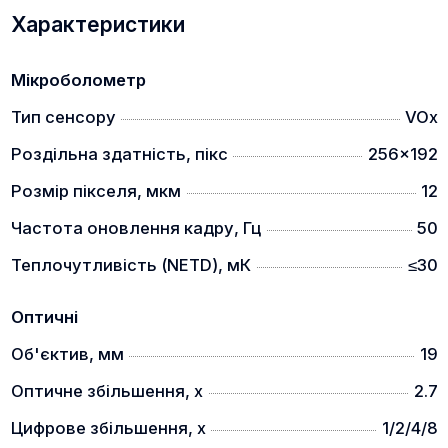
ЛАЗЕРНИЙ ДАЛЕКОМІР (МОДЕЛІ L)
Характеристики
Мікроболометр
Тип сенсору
VOx
Вбудований високоточний лазерний далекомір.
Роздільна здатність, пікс
256x192
Дальність виміру 1000 м, точність +/- 1 метр.
Розмір пікселя, мкм
12
БАЛІСТИЧНИЙ КАЛЬКУЛЯТОР (МОДЕЛІ L)
Частота оновлення кадру, Гц
50
Теплочутливість (NETD), мК
≤30
Оптичні
Об'єктив, мм
19
Оптичне збільшення, x
2.7
Цифрове збільшення, x
1/2/4/8
Балістичний калькулятор для точної стрільби.