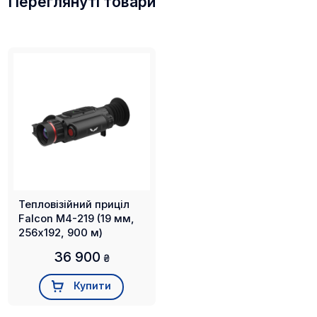
Переглянуті товари
- кріплення Weaver / Picatinny
- акумулятор 18650
- керівництво користувача
- кабель живлення Type-C
- адаптер кабеля живлення
Тепловізійний приціл
Falcon M4-219 (19 мм,
256х192, 900 м)
36 900
₴
Купити