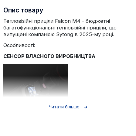
Опис товару
Тепловізійні приціли Falcon M4 - бюджетні
багатофункціональні тепловізійні приціли, що
випущені компанією Sytong в 2025-му році.
Особливості:
СЕНСОР ВЛАСНОГО ВИРОБНИЦТВА
Читати більше
Приціли Falcon M4 оснащені сенсором VOx
256x192, з теплочутливістю NETD <30 мК.