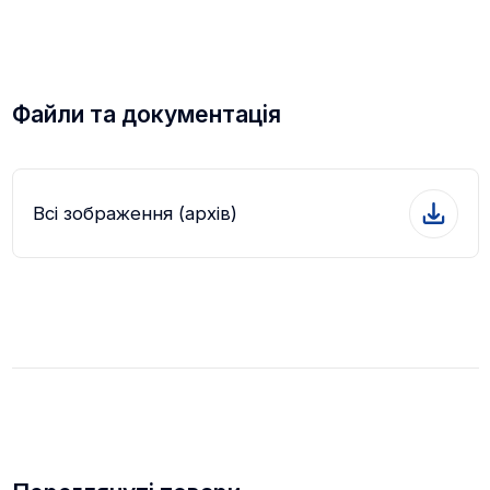
Прилади живляться від акумулятора 18650, що
Файли та документація
дозволяє змінити його в польових умовах.
КОМПЛЕКТАЦІЯ
Всі зображення (архів)
- тепловізійний приціл