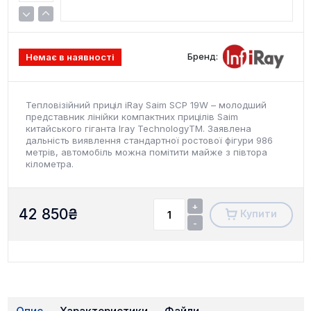
Бренд:
Немає в наявності
Тепловізійний приціл iRay Saim SCP 19W – молодший
представник лінійки компактних прицілів Saim
китайського гіганта Iray TechnologyТМ. Заявлена
дальність виявлення стандартної ростової фігури 986
метрів, автомобіль можна помітити майже з півтора
кілометра.
+
42 850
₴
Купити
-