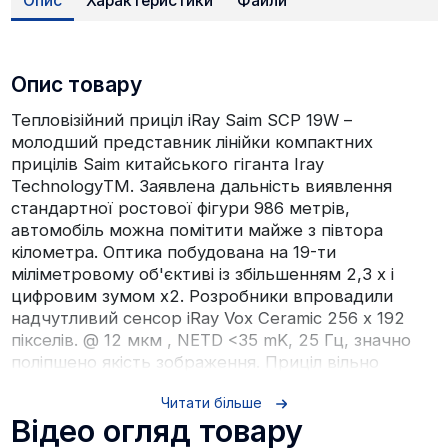
Опис
Характеристики
Файли
Опис товару
Тепловізійний приціл iRay Saim SCP 19W –
молодший представник лінійки компактних
прицілів Saim китайського гіганта Iray
TechnologyТМ. Заявлена дальність виявлення
стандартної ростової фігури 986 метрів,
автомобіль можна помітити майже з півтора
кілометра. Оптика побудована на 19-ти
міліметровому об'єктиві із збільшенням 2,3 х і
цифровим зумом х2. Розробники впровадили
надчутливий сенсор iRay Vox Ceramic 256 х 192
пікселів. @ 12 мкм , NETD <35 mK, 25 Гц, значно
поліпшено якість зображення. Приціл вільно
бачить крізь густий туман, щільні атмосферні
Читати більше
опади. Стрілок, який знайшов тварину з
Відео огляд товару
недосяжного для його органів нюху відстані, може