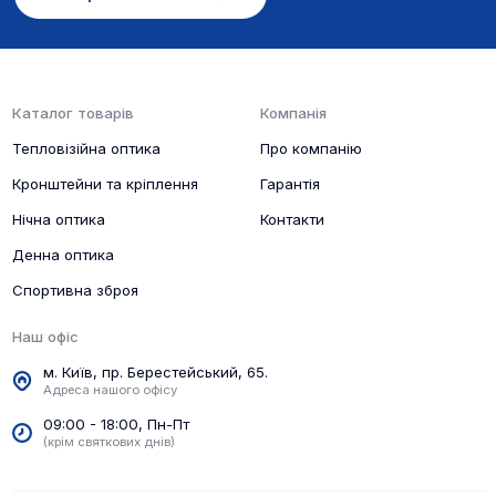
обстановку, стрілець точніше ідентифікує ціль і
направить зброю в забійну зону.
Датчики M-Sensor завалу по горизонталі і
вертикалі допоможуть контролювати положення
Каталог товарів
Компанія
зброї при пострілах на середніх і дальніх
Тепловізійна оптика
Про компанію
дистанціях. Дані відображаються по краях екрану
в полі зору.
Кронштейни та кріплення
Гарантія
Нічна оптика
Контакти
Денна оптика
Спортивна зброя
Наш офіс
Рекордер і Wi-Fi модуль значно розширили
м. Київ, пр. Берестейський, 65.
функціонал пристрою в порівнянні з попередньою
Адреса нашого офісу
моделлю. Записуйте якісне відео моментів
09:00 - 18:00, Пн-Пт
пострілів, робіть фото здобутих трофеїв. Скачуйте
(крім святкових днів)
мобільний додаток і віддалено керуйте
налаштуваннями прицілу, дивіться полювання в