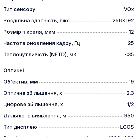
Тип сенсору
VOx
Роздільна здатність, пікс
256x192
Оптичний модуль побудований на довгофокусном
об'єктиві F19 / f1.0 з ручним фокусуванням. Штатне
Розмір пікселя, мкм
12
збільшення 2,3 х, цифровий зум х2 видасть
Частота оновлення кадру, Гц
25
показник 4,6 разів. Кут поля зору 9,2°х 6,9° чудово
підходить для швидкого пошуку та оглядових
Теплочутливість (NETD), мК
≤35
спостережень. Стрілки можуть спостерігати
область простору розміром 16,1 х 12,4 метрів на
Оптичні
100 метровому віддалі. Різкість на дистанцію або
спостережуваний об'єкт здійснюється шляхом
Об'єктив, мм
19
обертання кільця на об'єктиві. Мінімальна
дистанція 5 метрів.
Оптичне збільшення, x
2.3
Цифрове збільшення, x
1/2
Дальність виявлення, м
950
Тип дисплею
LCOS