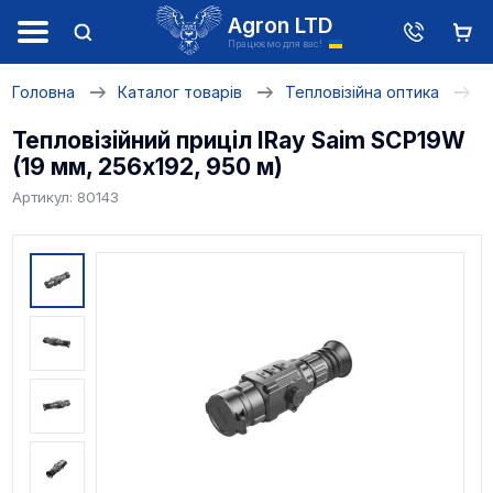
Agron LTD
Працюємо для вас!
Головна
Каталог товарів
Тепловізійна оптика
Т
Тепловізійний приціл IRay Saim SCP19W
(19 мм, 256х192, 950 м)
Артикул: 80143