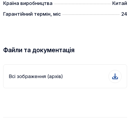
Країна виробництва
Китай
Гарантійний термін, міс
24
Удосконалений лазерний далекомір із дальністю
до 1000 м. Балістичний калькулятор враховує такі
Файли та документація
фактори, як дульна швидкість і вага кулі, що
забезпечує точний постріл.
Всі зображення (архів)