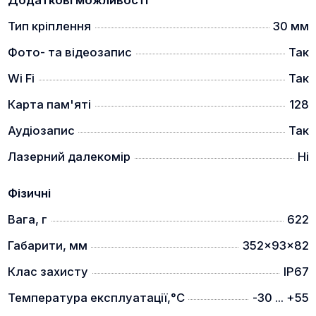
Додаткові можливості
Тип кріплення
30 мм
Фото- та відеозапис
Так
Пристрілка одним пострілом та можливість
Wi Fi
Так
запам'ятати 5 профілів пристрілки під різний
патрон чи зброю.
Карта пам'яті
128
Класичний дизайн
Аудіозапис
Так
Лазерний далекомір
Ні
Фізичні
Відчуйте позачасову елегантність класичного
Вага, г
622
дизайну оптичного прицілу, доповненого
інтуїтивно зрозумілими функціями керування.
Габарити, мм
352x93x82
Легко регулюйте цифрове збільшення простим
поворотом ручки керування.
Клас захисту
IP67
Вбудований лазерний далекомір та
Температура експлуатації,°C
-30 ... +55
балістичний калькулятор (моделі LRF)