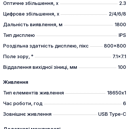
Оптичне збільшення, x
2.3
Цифрове збільшення, x
2/4/6/8
Круглий дисплей IPS 800x800 відповідає будові
Дальність виявлення, м
1800
людського ока. Це забезпечує більш комфортне
спостереження за об'єктами.
Тип дисплею
IPS
Автоматичний відеозапис
Роздільна здатність дисплею, пікс
800x800
Поле зору, °
7.1x7.1
Віддалення вихідної зіниці, мм
100
З увімкненою функцією автоматичного
Живлення
відеозапису прилад буде записувати короткі відео
Тип елементів живлення
18650х1
(20 секунд) при відчутті віддачі. Старт відео буде
за 8 секунд до пострілу.
Час роботи, год
6
Швидка та зручна пристрілка
Зовнішнє живлення
USB Type-C