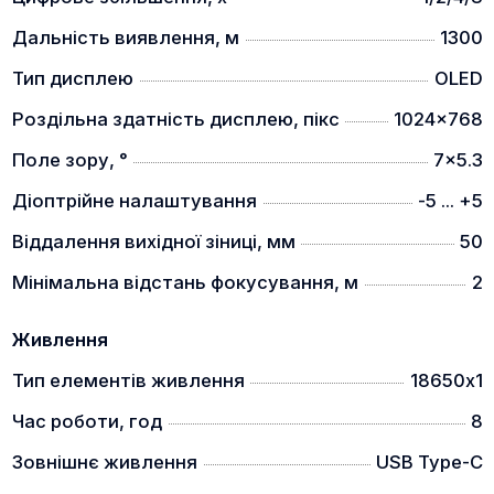
Тепловізійні приціли Sytong LM мають велику
Дальність виявлення, м
1300
дальність виявлення об'єкта 1.7х0.5м: 900м для
об'єктива 19мм та 1300м для об'єктива 25мм.
Тип дисплею
OLED
МІЦНА КОНСТРУКЦІЯ КОРПУСУ
Роздільна здатність дисплею, пікс
1024x768
Поле зору, °
7x5.3
Діоптрійне налаштування
-5 ... +5
Міцна конструкція з магнієвого сплаву вдало
Віддалення вихідної зіниці, мм
50
поєднує легку вагу та довговічність.
Мінімальна відстань фокусування, м
2
ФОТО- ТА ВІДЕОЗАПИС
Живлення
Тип елементів живлення
18650х1
Вбудовані 32 Гб пам'яті дозволять Вам
Час роботи, год
8
зафільмувати цінні моменти.
Зовнішнє живлення
USB Type-C
З'ЄДНАННЯ ЗІ СМАРТФОНОМ