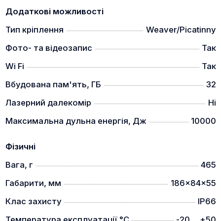
Додаткові можливості
Тип кріплення
Weaver/Picatinny
Фото- та відеозапис
Так
За допомогою додатку Ви можете з'єднати
Wi Fi
Так
прилад зі смартфоном на базі iOS або Android
через модуль WiFi.
Вбудована пам'ять, ГБ
32
Лазерний далекомір
Ні
Максимальна дульна енергія, Дж
10000
Фізичні
Вага, г
465
Габарити, мм
186x84x55
Клас захисту
IP66
Температура експлуатації,°C
-20 ... +50