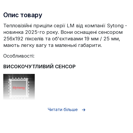
Опис товару
Тепловізійні приціли серії LM від компанії Sytong -
новинка 2025-го року. Вони оснащені сенсором
256x192 пікселів та об'єктивами 19 мм / 25 мм,
мають легку вагу та маленькі габарити.
Особливості:
ВИСОКОЧУТЛИВИЙ СЕНСОР
Приціли Sytong LM оснащені сенсором з
Читати більше
теплочутливістю ≤30мК та розміром пікселю 12
мкм