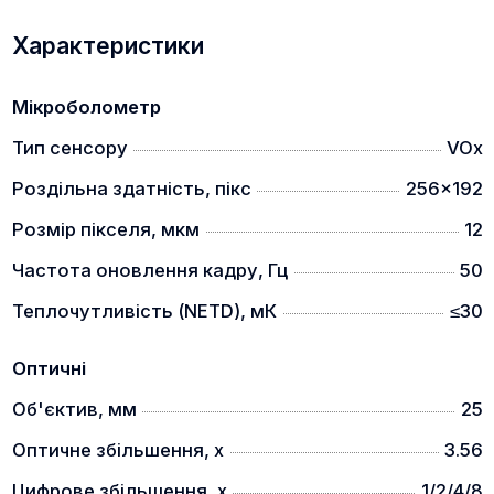
ТРИВАЛИЙ ЧАС РОБОТИ
Характеристики
Прилад працює до 8 годин на змінному
Мікроболометр
акумуляторі 18650.
Тип сенсору
VOx
РІЗНІ СЦЕНАРІЇ ЗОБРАЖЕННЯ
Роздільна здатність, пікс
256x192
Розмір пікселя, мкм
12
Можливість вибрати різні сценарії зображення під
Частота оновлення кадру, Гц
50
різне навколишнє середовище використання: ліс,
Теплочутливість (NETD), мК
≤30
місто, тощо.
ВЕЛИКА ДАЛЬНІСТЬ ВИЯВЛЕННЯ
Оптичні
Об'єктив, мм
25
Оптичне збільшення, x
3.56
Цифрове збільшення, x
1/2/4/8