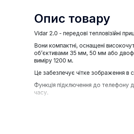
Опис товару
Vidar 2.0 - передові тепловізійні при
Вони компактні, оснащені високочу
об’єктивами 35 мм, 50 мм або дво
виміру 1200 м.
Це забезпечує чітке зображення в с
Функція підключення до телефону д
часу.
Тепловізори серії Vidar призначені
дикою природою, рятувальні операц
Особливості: