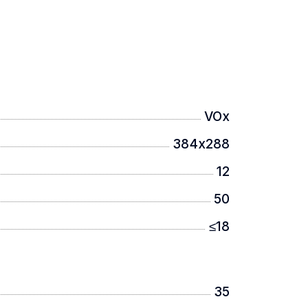
VOx
384х288
12
50
≤18
35