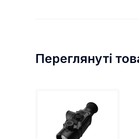
Технологія корекції нерівномірно
Технологія NUC забезпечує низький
калібрування.
Велика дальністю виявлення
Переглянуті тов
Об’єктив із максимальним діаметро
6667 метрів у повній темряві.
Високочутливий детектор