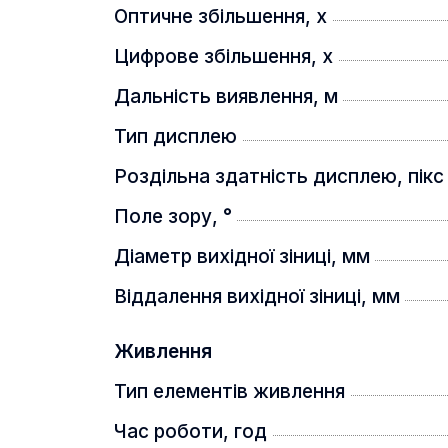
Розумний далекомір та балістичн
Оптичне збільшення, x
Цифрове збільшення, x
Дальність виявлення, м
Тип дисплею
Роздільна здатність дисплею, пікс
Поле зору, °
Діаметр вихідної зіниці, мм
Віддалення вихідної зіниці, мм
Далекомір із балістичним калькулят
Двофокальний об'єктив (моделі 3
Живлення
Тип елементів живлення
Час роботи, год