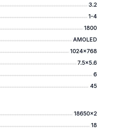
3.2
1-4
1800
AMOLED
1024x768
7.5x5.6
6
45
тані та точну стрільбу
18650x2
18