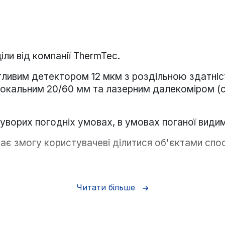
ціли від компанії ThermTec.
тливим детектором 12 мкм з роздільною здатні
фокальним 20/60 мм та лазерним далекоміром (с
уворих погодніх умовах, в умовах поганої видим
ає змогу користувачеві ділитися об'єктами сп
 для різноманітних цілей застосування, включаюч
Читати більше
ії, походи та подорожі тощо.