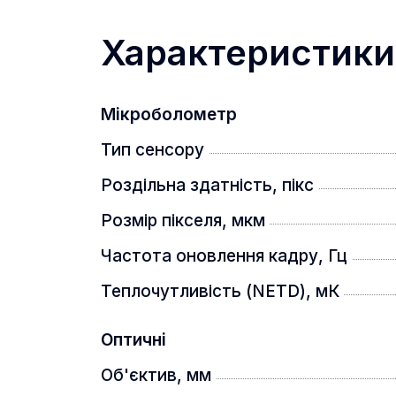
Легкий та компактний
Характеристики
Мікроболометр
Тип сенсору
Роздільна здатність, пікс
Розмір пікселя, мкм
Частота оновлення кадру, Гц
Теплочутливість (NETD), мК
Оптичні
Компактні розміри роблять його лег
Об'єктив, мм