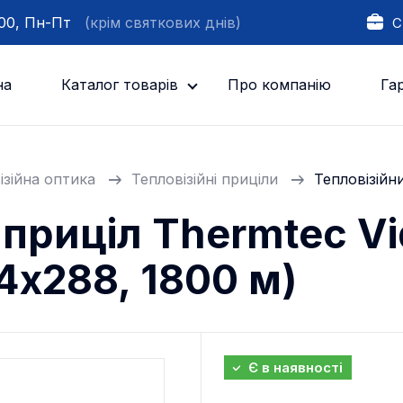
:00, Пн-Пт
(крім святкових днів)
С
на
Каталог товарів
Про компанію
Гар
ізійна оптика
Тепловізійні приціли
Тепловізійни
 приціл Thermtec Vi
4х288, 1800 м)
Є в наявності