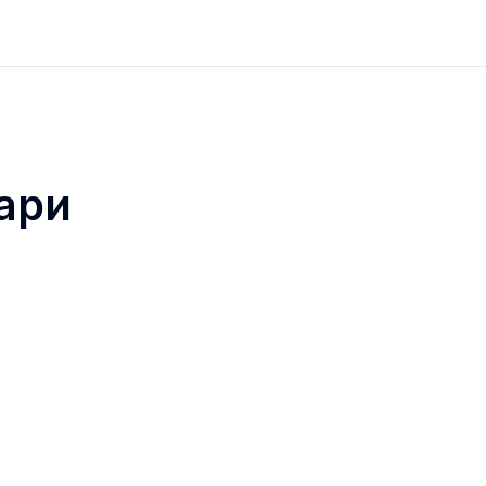
сті
 рівень шуму та стабільне зображення під час с
ари
м 60 мм і вдосконалений алгоритм забезпечують