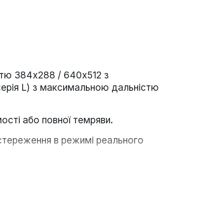
стю 384х288 / 640x512 з
ерія L) з максимальною дальністю
ості або повної темряви.
остереження в режимі реального
и нічне полювання, спостереження за