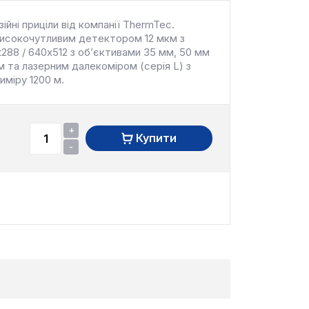
зійні приціли від компанії ThermTec.
високочутливим детектором 12 мкм з
288 / 640x512 з об’єктивами 35 мм, 50 мм
 та лазерним далекоміром (серія L) з
міру 1200 м.
+
Купити
-