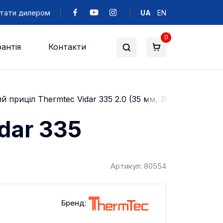
тати дилером
UA
EN
0
антія
Контакти
й приціл Thermtec Vidar 335 2.0 (35 мм, 384х288, 1800 
dar 335
Артикул: 80554
Бренд: