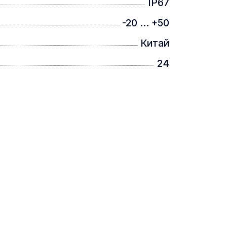
IP67
-20 ... +50
Китай
24
 зробити постріл.