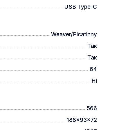
USB Type-C
Weaver/Picatinny
Так
мм. Для ідентифікації можна
Так
64
Ні
566
188x93x72