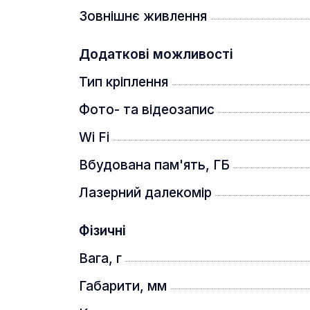
Зовнішнє живлення
Додаткові можливості
Тип кріплення
Фото- та відеозапис
Для виявлення можна використовува
Wi Fi
використовувати вузьке поле зору 
Вбудована пам'ять, ГБ
Автоматична пристрілка
Лазерний далекомір
Фізичні
Вага, г
Габарити, мм