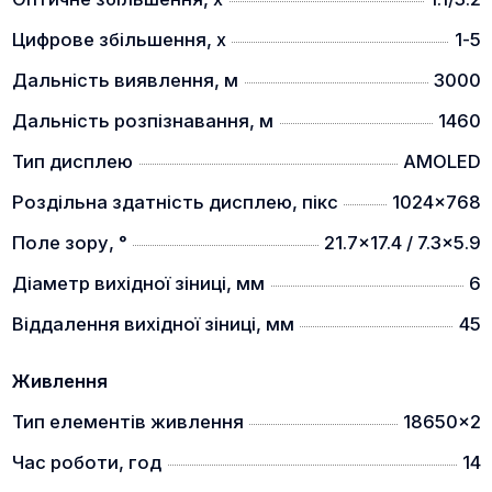
Двофокальний об'єктив (моделі 360, 660)
Цифрове збільшення, x
1-5
Дальність виявлення, м
3000
Для виявлення можна використовувати широке
Дальність розпізнавання, м
1460
поле зору з фокусною відстанню 20 мм. Для
Тип дисплею
AMOLED
ідентифікації можна використовувати вузьке поле
зору з фокусною відстанню 60 мм.
Роздільна здатність дисплею, пікс
1024x768
Автоматична пристрілка
Поле зору, °
21.7x17.4 / 7.3x5.9
Діаметр вихідної зіниці, мм
6
Функція автоматичної пристрілки дозволяє
Віддалення вихідної зіниці, мм
45
швидко відрегулювати прицільну мітку та зробити
постріл.
Живлення
Технологія корекції нерівномірності
Тип елементів живлення
18650x2
Час роботи, год
14
Технологія NUC забезпечує низький рівень шуму