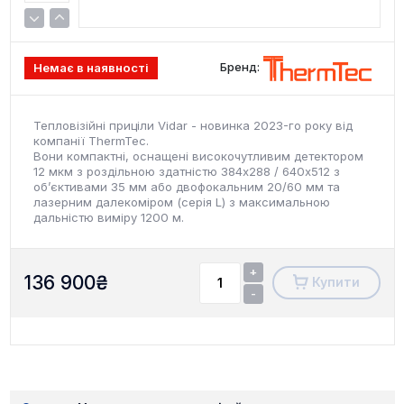
Бренд:
Немає в наявності
Тепловізійні приціли Vidar - новинка 2023-го року від
компанії ThermTec.
Вони компактні, оснащені високочутливим детектором
12 мкм з роздільною здатністю 384х288 / 640x512 з
об’єктивами 35 мм або двофокальним 20/60 мм та
лазерним далекоміром (серія L) з максимальною
дальністю виміру 1200 м.
+
136 900
₴
Купити
-