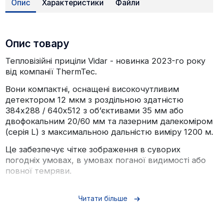
Опис
Характеристики
Файли
Опис товару
Тепловізійні приціли Vidar - новинка 2023-го року
від компанії ThermTec.
Вони компактні, оснащені високочутливим
детектором 12 мкм з роздільною здатністю
384х288 / 640x512 з об’єктивами 35 мм або
двофокальним 20/60 мм та лазерним далекоміром
(серія L) з максимальною дальністю виміру 1200 м.
Це забезпечує чітке зображення в суворих
погодніх умовах, в умовах поганої видимості або
повної темряви.
Функція підключення до телефону дає змогу
користувачеві ділитися об'єктами спостереження
Читати більше
в режимі реального часу.