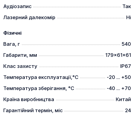
Подвійна батарея
Аудіозапис
Так
Лазерний далекомір
Ні
Фізичні
Вага, г
540
Вбудований акумулятор та зовнішній акумулятор
забезпечує майже безперервну роботу.
Габарити, мм
179x61x61
Батарейний відсік може працювати окремо як
Клас захисту
IP67
зарядний пристрій
Температура експлуатації,°C
-20 ... +50
WiFi та запис відео
Температура зберігання, °C
-40 ... +70
Країна виробництва
Китай
Гарантійний термін, міс
24