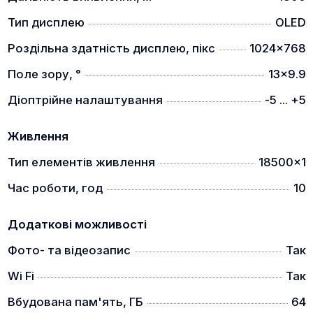
Тип дисплею
OLED
Роздільна здатність дисплею, пікс
1024x768
Поле зору, °
13x9.9
Діоптрійне налаштування
-5 ... +5
Пристрій оснащений механізмом регулювання
окуляра, що робить його зручнішим для тих, хто
Живлення
носить окуляри.
Тип елементів живлення
18500x1
Швидке заряджання
Час роботи, год
10
Додаткові можливості
Фото- та відеозапис
Так
Функція швидкого заряджання – досягає 90%
Wi Fi
Так
заряду лише за годину. Не дозволяйте очікуванню
стримувати вас.
Вбудована пам'ять, ГБ
64