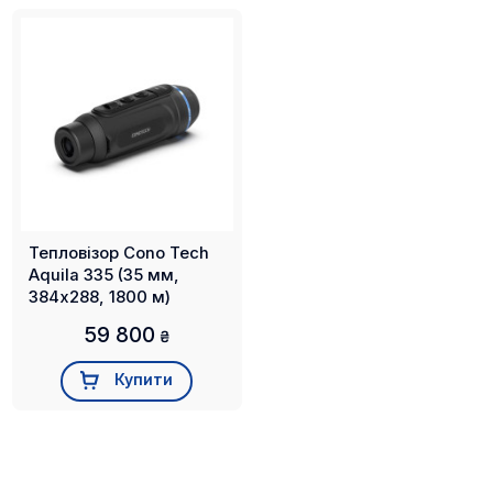
- тепловізійний монокуляр
- кабель USB Type-C
- шийний ремінь
- акумулятор 18500 - 2 шт
Тепловізор Cono Tech
- керівництво користувача
Aquila 335 (35 мм,
384х288, 1800 м)
- гарантійний талон
59 800
₴
Купити