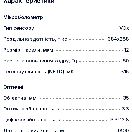
Характеристики
розпізнаванням деталей, навіть коли тепловий
контраст навколишнього середовища низький -
під час снігу, пилу, диму, туману та інших
Мікроболометр
несприятливих погодніх умов.
Тип сенсору
VOx
Керування однією рукою
Роздільна здатність, пікс
384х288
Розмір пікселя, мкм
12
Частота оновлення кадру, Гц
50
Теплочутливість (NETD), мК
≤15
Оптичні
Завдяки тому, що кільце фокусування зображення
знаходиться на корпусі біля операційних кнопок,
Об'єктив, мм
35
даним приладом можна користуватись однією
Оптичне збільшення, x
3.3
рукою. Дуже зручний як для правші, так і для лівші.
Цифрове збільшення, x
3.3-13.8
Підходить для носіїв окулярів
Дальність виявлення, м
1800