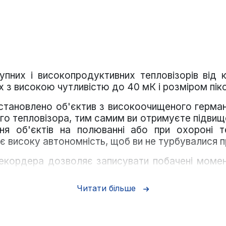
пних і високопродуктивних тепловізорів від 
 з високою чутливістю до 40 мК і розміром пік
тановлено об'єктив з високоочищеного герма
ого тепловізора, тим самим ви отримуєте підвище
ня об'єктів на полюванні або при охороні те
є високу автономність, щоб ви не турбувалися 
екордера дозволяє записувати побачені моме
й модуль Wi-Fi для зв'язку з вашим мобільни
яр на штатив, підключіться до нього за коштам
Читати більше
 функція дуже зручна мисливцям, які тривалий ч