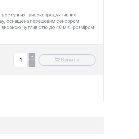
у доступних і високопродуктивних
 IRay, оснащена передовим сенсором
з високою чутливістю до 40 мК і розміром
+
Купити
-