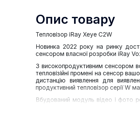
Опис товару
Тепловізор iRay Xeye C2W
Новинка 2022 року на ринку досту
сенсором власної розробки iRay Vox
З високопродуктивним сенсором вс
тепловізійні промені на сенсор ваш
дистанцію виявлення для виявлен
продуктивний тепловізор серії W ма
Вбудований модуль відео і фото р
або використовувати інтегровани
видаленні. Встановіть ваш монокул
відбувається з вільними руками, ця
готові до дій в лічені секунди.