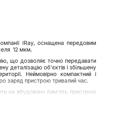
компанії IRay, оснащена передовим
селя 12 мкм.
нію, що дозволяє точно передавати
ну деталізацію об'єктів і збільшену
риторії. Неймовірно компактний і
про заряд пристрою тривалий час.
нти на вбудовану пам'ять пристрою
м пристроєм для спостереження на
и Wi-Fi і спостерігайте за тим, що
ас перебувають на засідоку і будуть