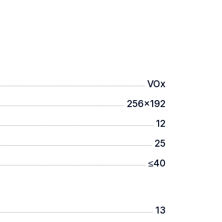
VOx
256x192
12
25
≤40
13