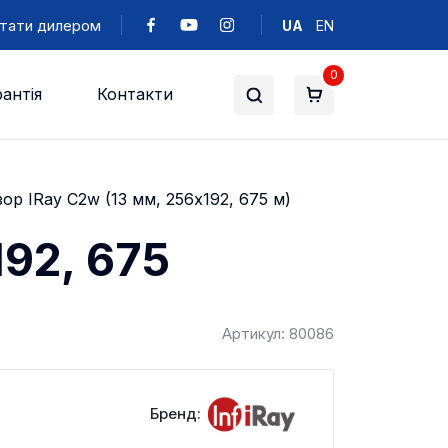
тати дилером
UA
EN
0
антія
Контакти
зор IRay C2w (13 мм, 256х192, 675 м)
192, 675
Артикул: 80086
Бренд: