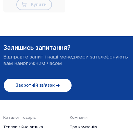
Купити
- тепловізійний монокуляр
Залишись запитання?
- акумулятор 18650 (2 шт)
Відправте запит і наші менеджери зателефонують
- зарядний пристрій
вам найближчим часом
- кабель USB Ttpe-C
- керівництво користувача
Зворотній зв'язок
Каталог товарів
Компанія
Тепловізійна оптика
Про компанію