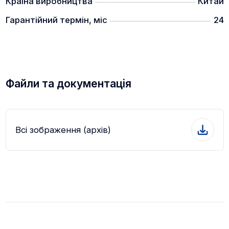
Країна виробництва
Китай
Гарантійний термін, міс
24
Прилад запускається протягом 3 секунд після
Файли та документація
натиснення кнопки живлення.
ВИЗНАЧЕННЯ ВІДСТАНІ ДО КІЛЬКОХ ЦІЛЕЙ
Всі зображення (архів)
Визначення відстані до вашої цілі є важливим для
полювання. Коли в полі зору з'являється кілька