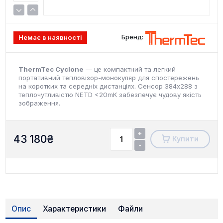
Бренд:
Немає в наявності
ThermTec Cyclone
— це компактний та легкий
портативний тепловізор-монокуляр для спостережень
на коротких та середніх дистанціях. Сенсор 384х288 з
теплочутливістю NETD <20mK забезпечує чудову якість
зображення.
+
43 180
₴
Купити
-
Опис
Характеристики
Файли