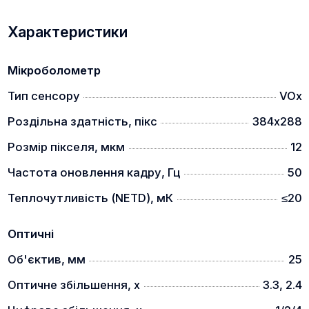
Характеристики
Мікроболометр
Cyclone оснащений високочутливим детектором
Тип сенсору
VOx
NETD <20 мК, що забезпечує чітке зображення
навіть у складних умовах. Наслідуючи якість
Роздільна здатність, пікс
384х288
приладів компанії ThermTec, Cyclone також
пропонує більш портативний розмір та
Розмір пікселя, мкм
12
привабливішу ціну. Відчуйте досконалість, яка
Частота оновлення кадру, Гц
50
відповідає вашим потребам.
КИШЕНЬКОВИЙ РОЗМІР
Теплочутливість (NETD), мК
≤20
Оптичні
Об'єктив, мм
25
Оптичне збільшення, x
3.3, 2.4