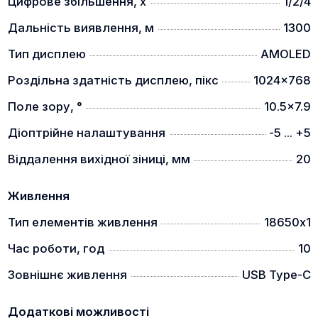
Цифрове збільшення, x
1/2/4
Дальність виявлення, м
1300
Завдяки компактному розміру (255 г) та
Тип дисплею
AMOLED
ергономічно вигнутому дизайну пристрій ідеально
лежить у руці. Завдяки ретельно продуманому
Роздільна здатність дисплею, пікс
1024x768
розташуванню кнопок, приладом можна керувати
однією рукою незалежно від того, лівша ви чи
Поле зору, °
10.5x7.9
правша.
Діоптрійне налаштування
-5 ... +5
ЧАС РОБОТИ ДО 20 ГОДИН
Віддалення вихідної зіниці, мм
20
Живлення
Тип елементів живлення
18650х1
Час роботи, год
10
Зовнішнє живлення
USB Type-C
Енергоефективна технологія ThermTec у поєднанні
зі змінними акумуляторними батареями 18650
Додаткові можливості