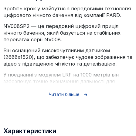
Зробіть крок у майбутнє з передовими технологія
цифрового нічного бачення від компанії PARD.
NV008SP2 — це передовий цифровий приціл
нічного бачення, який базується на стабільних
перевагах серії NV008.
Він оснащений високочутливим датчиком
(2688x1520), що забезпечує чудове зображення та
відео з підвищеною чіткістю та деталізацією.
У поєднанні з модулем LRF на 1000 метрів він
забезпечує точне визначення дальності для
балістичних розрахунків і точного влучення в ціль.
Читати більше
Особливості:
- компактний та ергономічний
- дальність вночі 350м
Характеристики
- фото- та відеозапис