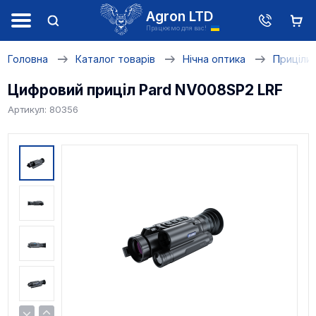
Agron LTD
Працюємо для вас!
Головна
Каталог товарів
Нічна оптика
Приціли 
Цифровий приціл Pard NV008SP2 LRF
Артикул: 80356